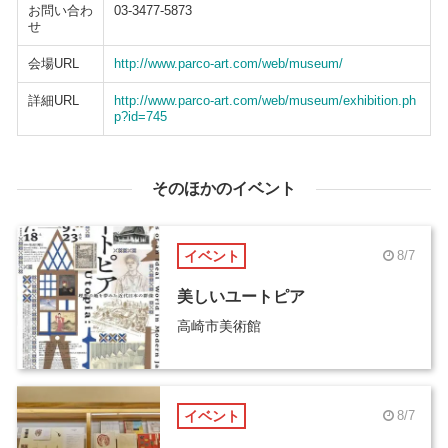
お問い合わ
03-3477-5873
せ
会場URL
http://www.parco-art.com/web/museum/
詳細URL
http://www.parco-art.com/web/museum/exhibition.ph
p?id=745
そのほかのイベント
イベント
8/7
美しいユートピア
高崎市美術館
イベント
8/7