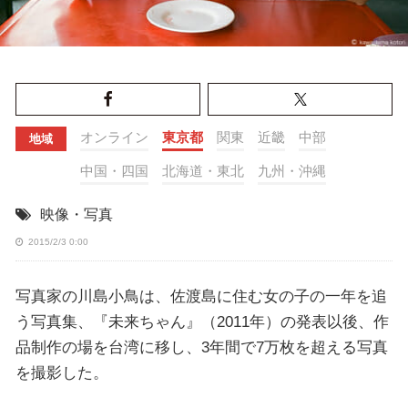
オンライン
東京都
関東
近畿
中部
地域
中国・四国
北海道・東北
九州・沖縄
映像・写真
2015/2/3 0:00
写真家の川島小鳥は、佐渡島に住む女の子の一年を追
う写真集、『未来ちゃん』（2011年）の発表以後、作
品制作の場を台湾に移し、3年間で7万枚を超える写真
を撮影した。