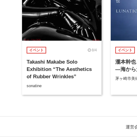
8/4
イベント
イベント
Takashi Makabe Solo
瀧本幹也 
Exhibition “The Aesthetics
―海から
of Rubber Wrinkles”
茅ヶ崎市美
sonatine
運営