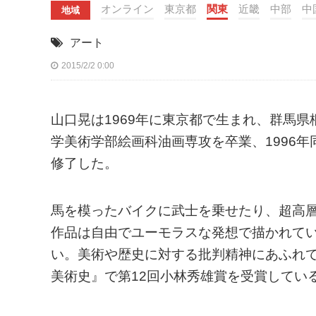
オンライン
東京都
関東
近畿
中部
中
地域
アート
2015/2/2 0:00
山口晃は1969年に東京都で生まれ、群馬県
学美術学部絵画科油画専攻を卒業、1996
修了した。
馬を模ったバイクに武士を乗せたり、超高
作品は自由でユーモラスな発想で描かれて
い。美術や歴史に対する批判精神にあふれて
美術史』で第12回小林秀雄賞を受賞してい