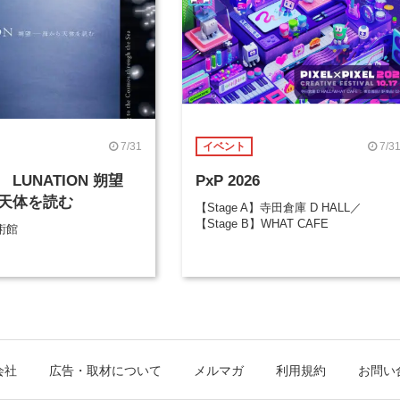
7/31
7/3
イベント
LUNATION 朔望
PxP 2026
天体を読む
【Stage A】寺田倉庫 D HALL／
【Stage B】WHAT CAFE
術館
会社
広告・取材について
メルマガ
利用規約
お問い