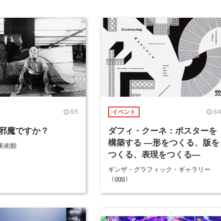
8/5
8/
イベント
邪魔ですか？
ダフィ・クーネ：ポスターを
構築する ―形をつくる、版を
美術館
つくる、表現をつくる―
ギンザ・グラフィック・ギャラリー
（ggg）