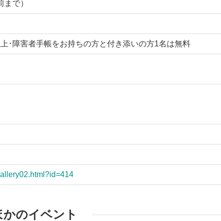
分前まで）
歳以上･障害者手帳をお持ちの方と付き添いの方1名は無料
/gallery02.html?id=414
ほかのイベント