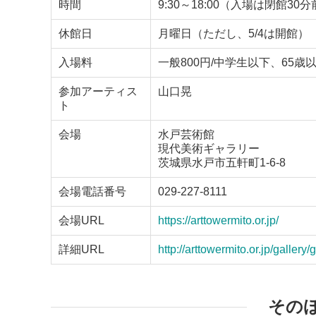
時間
9:30～18:00（入場は閉館30
休館日
月曜日（ただし、5/4は開館）
入場料
一般800円/中学生以下、65
参加アーティス
山口晃
ト
会場
水戸芸術館
現代美術ギャラリー
茨城県水戸市五軒町1-6-8
会場電話番号
029-227-8111
会場URL
https://arttowermito.or.jp/
詳細URL
http://arttowermito.or.jp/gallery
その