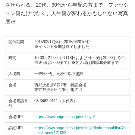
させられる。20代、30代から年配の方まで、ファッシ
ョン観だけでなく、人生観が変わるかもしれない写真
展だ。
開催期間
2015/02/17(火)～2015/03/01(日)
※イベント会期は終了しました
時間
10:00～21:00（2月18日および日・祝は20:00まで／
最終日は17:00まで）※各入場は閉場30分前まで
入場料
一般500円、高校生以下無料
会場
西武渋谷店A館7階 特設会場
東京都渋谷区 宇田川町21-1
会場電話番
03-3462-0111（大代表）
号
会場URL
https://www.sogo-seibu.jp/shibuya/
詳細URL
https://www.sogo-seibu.jp/shibuya/kakutensublist/?a
rticle_seq=121033