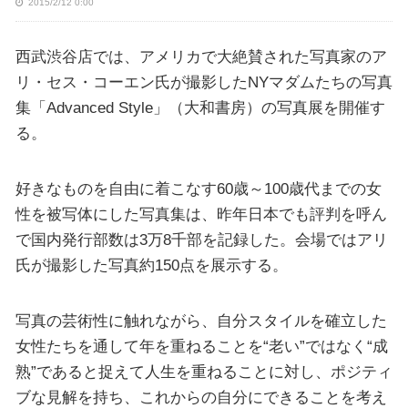
2015/2/12 0:00
西武渋谷店では、アメリカで大絶賛された写真家のア
リ・セス・コーエン氏が撮影したNYマダムたちの写真
集「Advanced Style」（大和書房）の写真展を開催す
る。
好きなものを自由に着こなす60歳～100歳代までの女
性を被写体にした写真集は、昨年日本でも評判を呼ん
で国内発行部数は3万8千部を記録した。会場ではアリ
氏が撮影した写真約150点を展示する。
写真の芸術性に触れながら、自分スタイルを確立した
女性たちを通して年を重ねることを“老い”ではなく“成
熟”であると捉えて人生を重ねることに対し、ポジティ
ブな見解を持ち、これからの自分にできることを考え