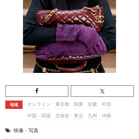
オンライン
東京都
関東
近畿
中部
地域
中国・四国
北海道・東北
九州・沖縄
映像・写真