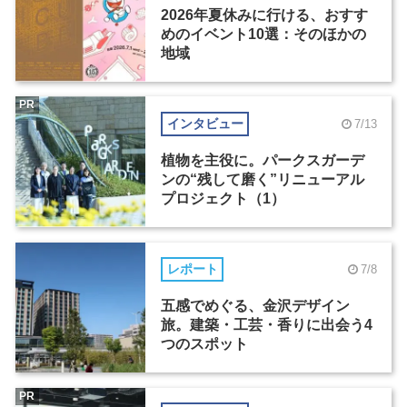
2026年夏休みに行ける、おすす
めのイベント10選：そのほかの
地域
PR
インタビュー
7/13
植物を主役に。パークスガーデ
ンの“残して磨く”リニューアル
プロジェクト（1）
レポート
7/8
五感でめぐる、金沢デザイン
旅。建築・工芸・香りに出会う4
つのスポット
PR