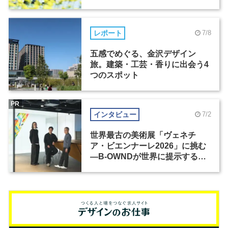
レポート
7/8
五感でめぐる、金沢デザイン
旅。建築・工芸・香りに出会う4
つのスポット
PR
インタビュー
7/2
世界最古の美術展「ヴェネチ
ア・ビエンナーレ2026」に挑む
―B-OWNDが世界に提示する美
の基準とは？（前編）