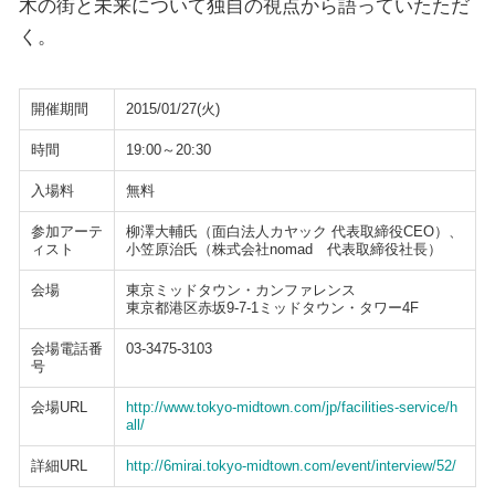
木の街と未来について独自の視点から語っていたただ
く。
開催期間
2015/01/27(火)
時間
19:00～20:30
入場料
無料
参加アーテ
柳澤大輔氏（面白法人カヤック 代表取締役CEO）、
ィスト
小笠原治氏（株式会社nomad 代表取締役社長）
会場
東京ミッドタウン・カンファレンス
東京都港区赤坂9-7-1ミッドタウン・タワー4F
会場電話番
03-3475-3103
号
会場URL
http://www.tokyo-midtown.com/jp/facilities-service/h
all/
詳細URL
http://6mirai.tokyo-midtown.com/event/interview/52/