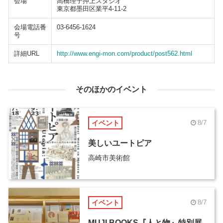
会場
高橋理子押上スタジオ
東京都墨田区業平4-11-2
会場電話番
03-6456-1624
号
詳細URL
http://www.engi-mon.com/product/post562.html
そのほかのイベント
イベント
8/7
美しいユートピア
高崎市美術館
イベント
8/7
MUJI BOOKS『人と物』特別展