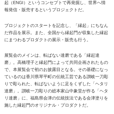
起（ENGI）というコンセプトで再発掘し、世界へ情
報発信・販売するというプロジェクトだ。
プロジェクトのスタートを記念し、「縁起」にちなん
だ作品を展示。また、全国から縁起門が収集した縁起
にまつわるプロダクトの展示・販売も行う。
展覧会のメインは、転ばない達磨である「縁起達
磨」。高橋理子と縁起門によって共同企画されたもの
で、本展覧会で初のお披露目となる。その基礎になっ
ているのは香川県琴平町の伝統工芸である讃岐一刀彫
りで彫られた、転ばないように足をくずした「ヘタリ
達磨」。讃岐一刀彫りの総本家山中象堂が作る「ヘタ
リ達磨」に、福島県会津の伝統技法である会津塗りを
施した縁起門のオリジナル・プロダクトだ。