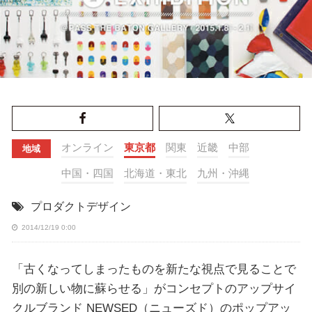
オンライン
東京都
関東
近畿
中部
地域
中国・四国
北海道・東北
九州・沖縄
プロダクトデザイン
2014/12/19 0:00
「古くなってしまったものを新たな視点で見ることで
別の新しい物に蘇らせる」がコンセプトのアップサイ
クルブランド NEWSED（ニューズド）のポップアッ