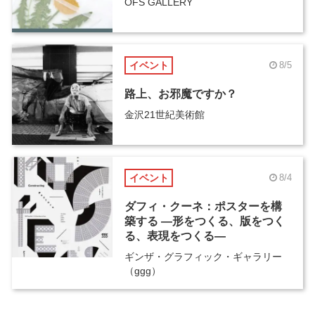
OFS GALLERY
イベント
8/5
路上、お邪魔ですか？
金沢21世紀美術館
イベント
8/4
ダフィ・クーネ：ポスターを構
築する ―形をつくる、版をつく
る、表現をつくる―
ギンザ・グラフィック・ギャラリー
（ggg）