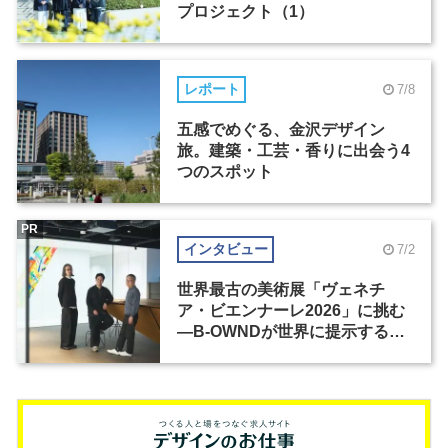
プロジェクト（1）
レポート
7/8
五感でめぐる、金沢デザイン
旅。建築・工芸・香りに出会う4
つのスポット
PR
インタビュー
7/2
世界最古の美術展「ヴェネチ
ア・ビエンナーレ2026」に挑む
―B-OWNDが世界に提示する美
の基準とは？（前編）