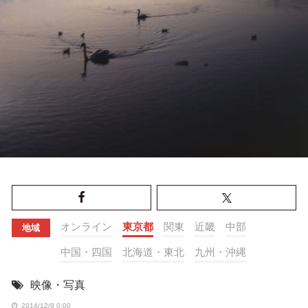
オンライン
東京都
関東
近畿
中部
地域
中国・四国
北海道・東北
九州・沖縄
映像・写真
2014/12/9 0:00