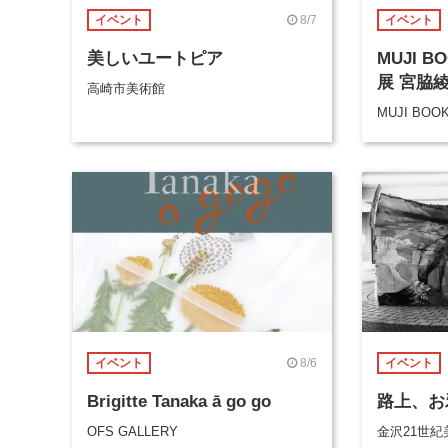
8/7
イベント
イベント
美しいユートピア
MUJI 
展 宮脇
高崎市美術館
MUJI BOO
8/6
イベント
イベント
Brigitte Tanaka ā go go
路上、お
OFS GALLERY
金沢21世紀