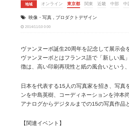
オンライン
東京都
関東
近畿
中部
中
地域
映像・写真
,
プロダクトデザイン
2014/11/10 0:00
ヴァンヌーボ誕生20周年を記念して展示会
ヴァンヌーボとはフランス語で「新しい風」
徴は、高い印刷再現性と紙の風合いという
日本を代表する15人の写真家を招き、写真
ンを中島英樹、コーディネーションを沖本
アナログからデジタルまでの15の写真作品
【関連イベント】