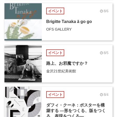
イベント
8/6
Brigitte Tanaka ā go go
OFS GALLERY
イベント
8/5
路上、お邪魔ですか？
金沢21世紀美術館
イベント
8/4
ダフィ・クーネ：ポスターを構
築する ―形をつくる、版をつく
る、表現をつくる―