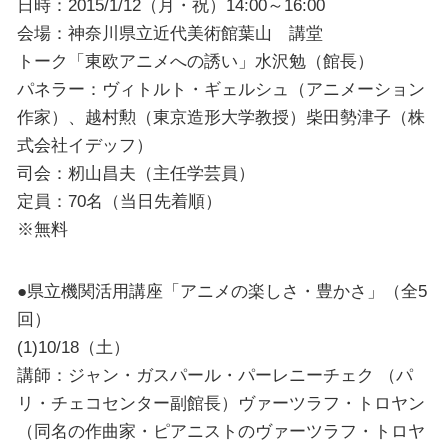
日時：2015/1/12（月・祝）14:00～16:00
会場：神奈川県立近代美術館葉山 講堂
トーク「東欧アニメへの誘い」水沢勉（館長）
パネラー：ヴィトルト・ギェルシュ（アニメーション
作家）、越村勲（東京造形大学教授）柴田勢津子（株
式会社イデッフ）
司会：籾山昌夫（主任学芸員）
定員：70名（当日先着順）
※無料
●県立機関活用講座「アニメの楽しさ・豊かさ」（全5
回）
(1)10/18（土）
講師：ジャン・ガスパール・パーレニーチェク （パ
リ・チェコセンター副館長）ヴァーツラフ・トロヤン
（同名の作曲家・ピアニストのヴァーツラフ・トロヤ