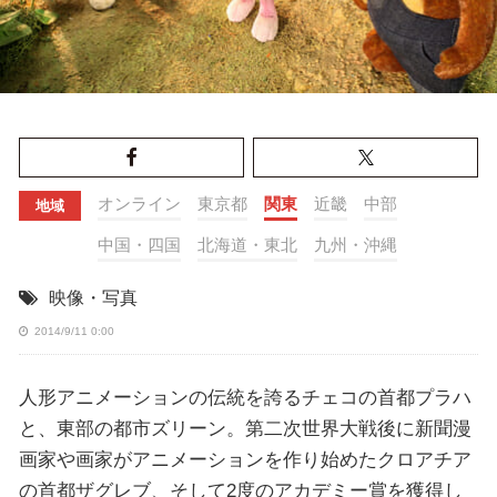
オンライン
東京都
関東
近畿
中部
地域
中国・四国
北海道・東北
九州・沖縄
映像・写真
2014/9/11 0:00
人形アニメーションの伝統を誇るチェコの首都プラハ
と、東部の都市ズリーン。第二次世界大戦後に新聞漫
画家や画家がアニメーションを作り始めたクロアチア
の首都ザグレブ、そして2度のアカデミー賞を獲得し