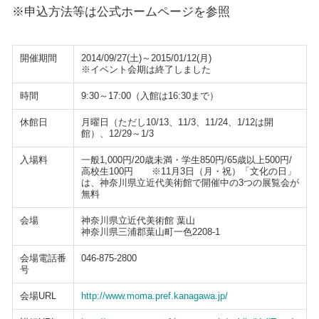
※申込方法等は公式ホームページを参照
開催期間
2014/09/27(土)～2015/01/12(月)
※イベント会期は終了しました
時間
9:30～17:00（入館は16:30まで）
休館日
月曜日（ただし10/13、11/3、11/24、1/12は開
館）、12/29～1/3
入場料
一般1,000円/20歳未満・学生850円/65歳以上500円/
高校生100円 ※11月3日（月・祝）「文化の日」
は、神奈川県立近代美術館で開催中の3つの展覧会が
無料
会場
神奈川県立近代美術館 葉山
神奈川県三浦郡葉山町一色2208-1
会場電話番
046-875-2800
号
会場URL
http://www.moma.pref.kanagawa.jp/