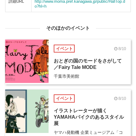
詳細URL
http://www.moma.pref.kanagawa.jp/public/HallTop.d
o?hl=h
そのほかのイベント
イベント
8/10
おとぎの国のモードをさがして
／Fairy Tale MODE
千葉市美術館
イベント
8/10
イラストレーターが描く
YAMAHAバイクのあるスタイル
展
ヤマハ発動機 企業ミュージアム「コ