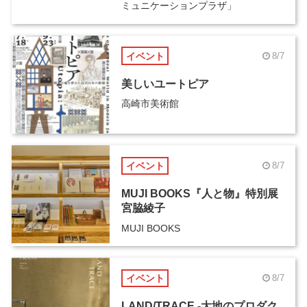
ミュニケーションプラザ」
イベント
8/7
美しいユートピア
高崎市美術館
イベント
8/7
MUJI BOOKS『人と物』特別展
宮脇綾子
MUJI BOOKS
イベント
8/7
LAND/TRACE -大地のプロダク