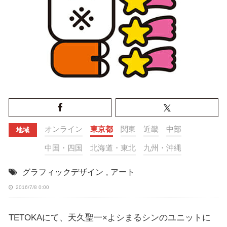
オンライン
東京都
関東
近畿
中部
地域
中国・四国
北海道・東北
九州・沖縄
グラフィックデザイン
,
アート
2016/7/8 0:00
TETOKAにて、天久聖一×よシまるシンのユニットに