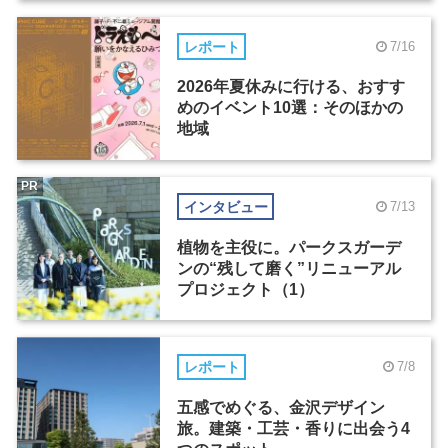
レポート
7/16
2026年夏休みに行ける、おすす
めのイベント10選：そのほかの
地域
PR
インタビュー
7/13
植物を主役に。パークスガーデ
ンの“残して磨く”リニューアル
プロジェクト（1）
レポート
7/8
五感でめぐる、金沢デザイン
旅。建築・工芸・香りに出会う4