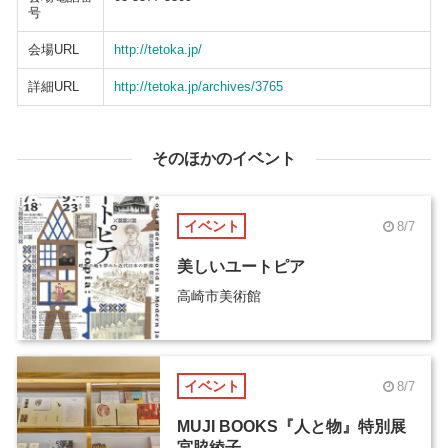
号
会場URL
http://tetoka.jp/
詳細URL
http://tetoka.jp/archives/3765
そのほかのイベント
イベント
8/7
美しいユートピア
高崎市美術館
イベント
8/7
MUJI BOOKS『人と物』特別展
宮脇綾子