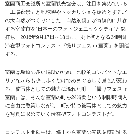
室蘭商工会議所と室蘭観光協会は、注目を集めている
「工場夜景」と地球岬やトッカリショを始めとする北
の大自然がつくり出した「自然景観」が奇跡的に共存
する室蘭市を“日本一のフォトジェニックシティ”と銘
打ち、2016年9月17日～18日に、史上初となる24時間
滞在型フォトコンテスト『撮りフェス in 室蘭』を開催
する。
室蘭は坂道の多い場所のため、比較的コンパクトなエ
リアながらも少し歩くだけでめまぐるしく景色が変わ
る、被写体としての魅力に溢れた町。『撮りフェス in
室蘭』は、そんな室蘭の町を24時間という制限時間内
に自由に散策しながら、町が持つ被写体としての魅力
を写真に収めていく滞在型フォトコンテストだ。
コンテスト開催中は、海上から室蘭の景観を堪能する