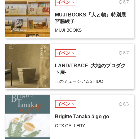
イベント
8/7
MUJI BOOKS『人と物』特別展
宮脇綾子
MUJI BOOKS
イベント
8/7
LAND/TRACE -大地のプロダク
ト展-
土のミュージアムSHIDO
イベント
8/6
Brigitte Tanaka ā go go
OFS GALLERY