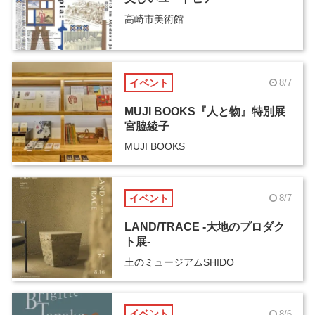
高崎市美術館
イベント
8/7
MUJI BOOKS『人と物』特別展
宮脇綾子
MUJI BOOKS
イベント
8/7
LAND/TRACE -大地のプロダク
ト展-
土のミュージアムSHIDO
イベント
8/6