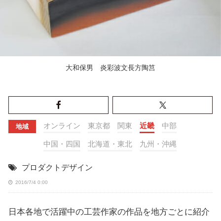
大和保男 炎彩波文長方陶筥
オンライン
東京都
関東
近畿
中部
地域
中国・四国
北海道・東北
九州・沖縄
プロダクトデザイン
2016/7/4 0:00
日本各地で活躍中の工芸作家の作品を地方ごとに紹介