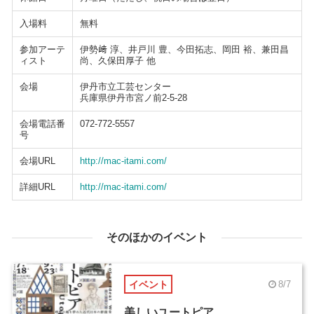
入場料
無料
参加アーテ
伊勢﨑 淳、井戸川 豊、今田拓志、岡田 裕、兼田昌
ィスト
尚、久保田厚子 他
会場
伊丹市立工芸センター
兵庫県伊丹市宮ノ前2-5-28
会場電話番
072-772-5557
号
会場URL
http://mac-itami.com/
詳細URL
http://mac-itami.com/
そのほかのイベント
イベント
8/7
美しいユートピア