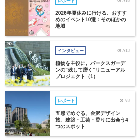
レポート
7/16
2026年夏休みに行ける、おすす
めのイベント10選：そのほかの
地域
PR
インタビュー
7/13
植物を主役に。パークスガーデ
ンの“残して磨く”リニューアル
プロジェクト（1）
レポート
7/8
五感でめぐる、金沢デザイン
旅。建築・工芸・香りに出会う4
つのスポット