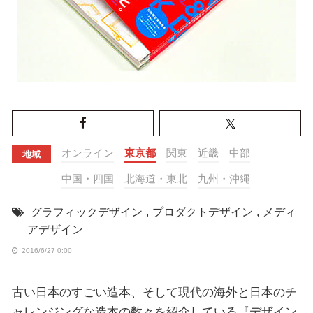
オンライン
東京都
関東
近畿
中部
地域
中国・四国
北海道・東北
九州・沖縄
グラフィックデザイン
,
プロダクトデザイン
,
メディ
アデザイン
2016/6/27 0:00
古い日本のすごい造本、そして現代の海外と日本のチ
ャレンジングな造本の数々を紹介している『デザイン