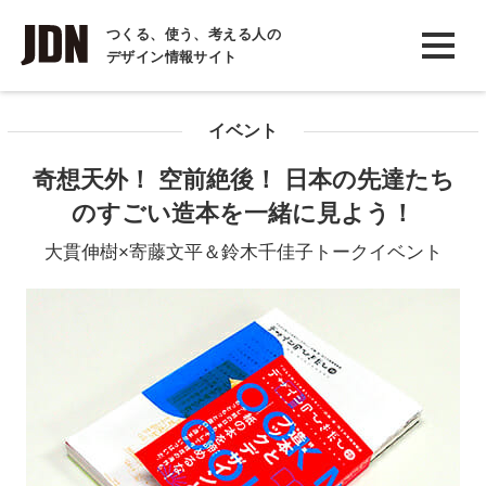
INTERVIEW
つくる、使う、考える人の
デザイン情報サイト
インタビュー
REPORT
イベント
レポート
奇想天外！ 空前絶後！ 日本の先達たち
COLUMN
のすごい造本を一緒に見よう！
コラム
大貫伸樹×寄藤文平＆鈴木千佳子トークイベント