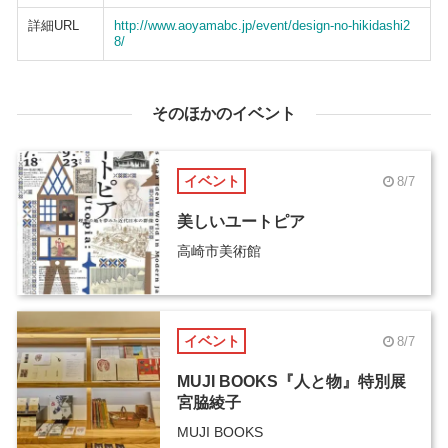
詳細URL
http://www.aoyamabc.jp/event/design-no-hikidashi2
8/
そのほかのイベント
イベント
8/7
美しいユートピア
高崎市美術館
イベント
8/7
MUJI BOOKS『人と物』特別展
宮脇綾子
MUJI BOOKS