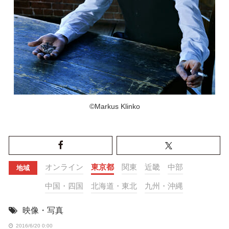
©Markus Klinko
オンライン
東京都
関東
近畿
中部
地域
中国・四国
北海道・東北
九州・沖縄
映像・写真
2016/6/20 0:00