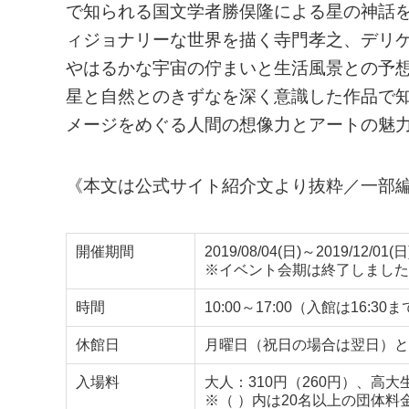
で知られる国文学者勝俣隆による星の神話
ィジョナリーな世界を描く寺門孝之、デリ
やはるかな宇宙の佇まいと生活風景との予
星と自然とのきずなを深く意識した作品で
メージをめぐる人間の想像力とアートの魅
《本文は公式サイト紹介文より抜粋／一部
開催期間
2019/08/04(日)～2019/12/01(日
※イベント会期は終了しました
時間
10:00～17:00（入館は16:30
休館日
月曜日（祝日の場合は翌日）と祝
入場料
大人：310円（260円）、高大生
※（ ）内は20名以上の団体料