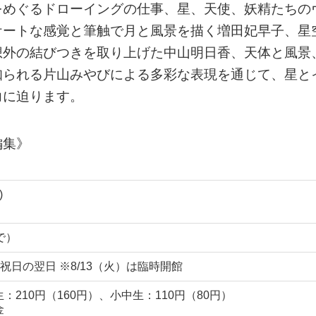
をめぐるドローイングの仕事、星、天使、妖精たちの
ケートな感覚と筆触で月と風景を描く増田妃早子、星
想外の結びつきを取り上げた中山明日香、天体と風景
知られる片山みやびによる多彩な表現を通じて、星と
力に迫ります。
編集》
)
まで）
日の翌日 ※8/13（火）は臨時開館
：210円（160円）、小中生：110円（80円）
金