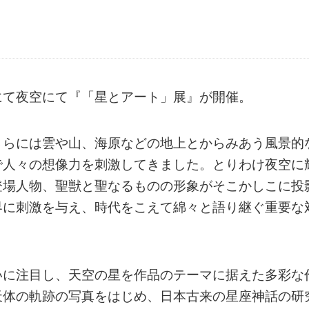
にて夜空にて『「星とアート」展』が開催。
さらには雲や山、海原などの地上とからみあう風景的
で人々の想像力を刺激してきました。とりわけ夜空に
登場人物、聖獣と聖なるものの形象がそこかしこに投
界に刺激を与え、時代をこえて綿々と語り継ぐ重要な
いに注目し、天空の星を作品のテーマに据えた多彩な
天体の軌跡の写真をはじめ、日本古来の星座神話の研