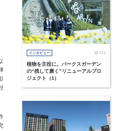
7/13
インタビュー
な
植物を主役に。パークスガーデン
輝
の“残して磨く”リニューアルプロ
ジェクト（1）
影
対
作
究