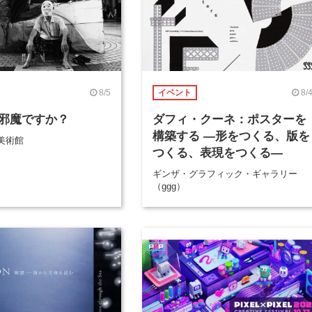
8/5
8/
イベント
邪魔ですか？
ダフィ・クーネ：ポスターを
構築する ―形をつくる、版を
美術館
つくる、表現をつくる―
ギンザ・グラフィック・ギャラリー
（ggg）