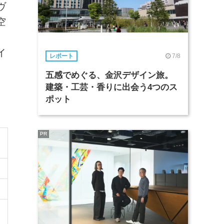
ヴ
空
、
イ
7/8
レポート
五感でめぐる、金沢デザイン旅。
建築・工芸・香りに出会う4つのス
ポット
PR