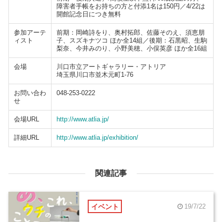
障害者手帳をお持ちの方と付添1名は150円／4/22は
開館記念日につき無料
参加アーテ
前期：岡崎詩をり、奥村拓郎、佐藤そのえ、須恵朋
ィスト
子、スズキナツコ ほか全14組／後期：石黒昭、生駒
梨奈、今井みのり、小野美穂、小俣英彦 ほか全16組
会場
川口市立アートギャラリー・アトリア
埼玉県川口市並木元町1-76
お問い合わ
048-253-0222
せ
会場URL
http://www.atlia.jp/
詳細URL
http://www.atlia.jp/exhibition/
関連記事
イベント
19/7/22