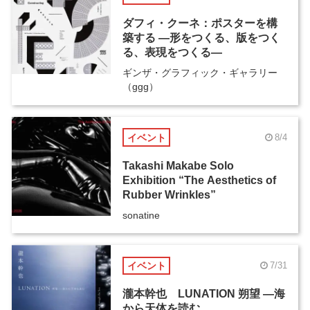
ダフィ・クーネ：ポスターを構
築する ―形をつくる、版をつく
る、表現をつくる―
ギンザ・グラフィック・ギャラリー
（ggg）
イベント
8/4
Takashi Makabe Solo
Exhibition “The Aesthetics of
Rubber Wrinkles”
sonatine
イベント
7/31
瀧本幹也 LUNATION 朔望 ―海
から天体を読む