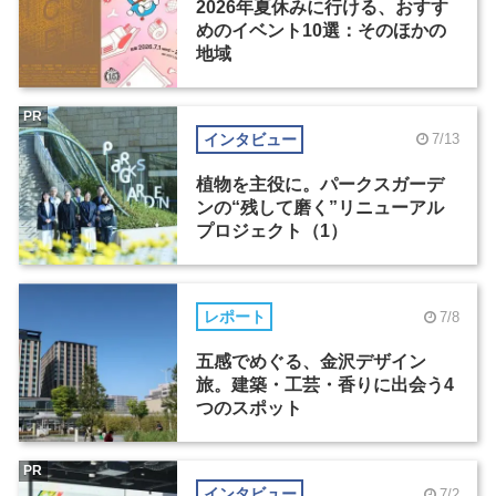
2026年夏休みに行ける、おすす
めのイベント10選：そのほかの
地域
PR
インタビュー
7/13
植物を主役に。パークスガーデ
ンの“残して磨く”リニューアル
プロジェクト（1）
レポート
7/8
五感でめぐる、金沢デザイン
旅。建築・工芸・香りに出会う4
つのスポット
PR
インタビュー
7/2