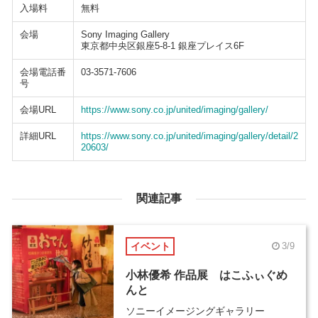
入場料
無料
会場
Sony Imaging Gallery
東京都中央区銀座5-8-1 銀座プレイス6F
会場電話番
03-3571-7606
号
会場URL
https://www.sony.co.jp/united/imaging/gallery/
詳細URL
https://www.sony.co.jp/united/imaging/gallery/detail/2
20603/
関連記事
イベント
3/9
小林優希 作品展 はこふぃぐめ
んと
ソニーイメージングギャラリー