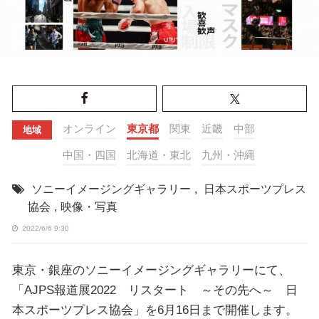
オンライン
東京都
関東
近畿
中部
地域
中国・四国
北海道・東北
九州・沖縄
ソニーイメージングギャラリー
,
日本スポーツプレス
協会
,
映像・写真
2022/6/6 9:30
東京・銀座のソニーイメージングギャラリーにて、
「AJPS報道展2022 リスタート ～その先へ～ 日
本スポーツプレス協会」を6月16日まで開催します。