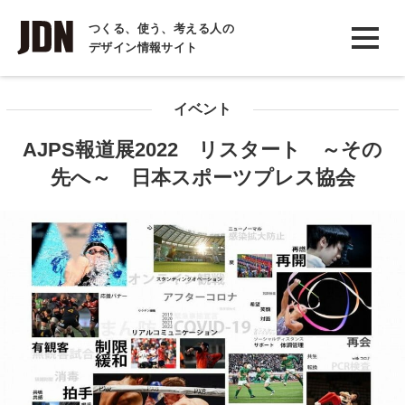
INTERVIEW
つくる、使う、考える人の
デザイン情報サイト
インタビュー
REPORT
イベント
レポート
AJPS報道展2022 リスタート ～その
COLUMN
先へ～ 日本スポーツプレス協会
コラム