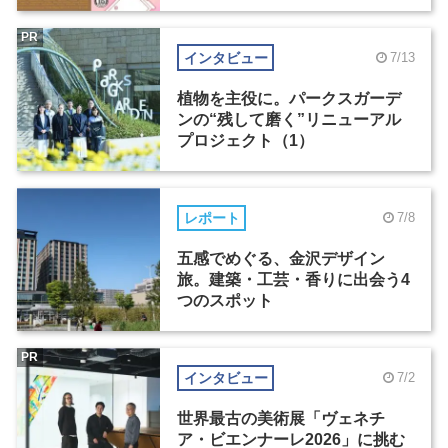
PR
インタビュー
7/13
植物を主役に。パークスガーデ
ンの“残して磨く”リニューアル
プロジェクト（1）
レポート
7/8
五感でめぐる、金沢デザイン
旅。建築・工芸・香りに出会う4
つのスポット
PR
インタビュー
7/2
世界最古の美術展「ヴェネチ
ア・ビエンナーレ2026」に挑む