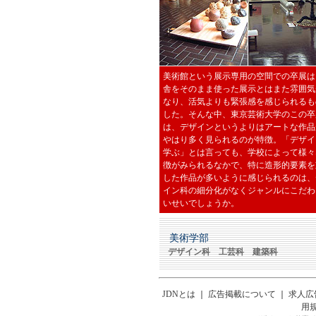
美術館という展示専用の空間での卒展は
舎をそのまま使った展示とはまた雰囲気
なり、活気よりも緊張感を感じられるも
した。そんな中、東京芸術大学のこの卒
は、デザインというよりはアートな作品
やはり多く見られるのが特徴。「デザイ
学ぶ」とは言っても、学校によって様々
徴がみられるなかで、特に造形的要素を
した作品が多いように感じられるのは、
イン科の細分化がなくジャンルにこだわ
いせいでしょうか。
美術学部
デザイン科
工芸科
建築科
JDNとは
｜
広告掲載について
｜
求人広
用