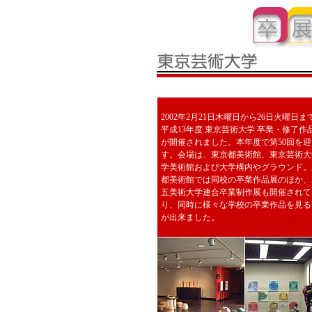
2002年2月21日木曜日から26日火曜日ま
平成13年度 東京芸術大学 卒業・修了作
が開催されました。本年度で第50回を
す。会場は、東京都美術館、東京芸術大
学美術館および大学構内やグラウンド。
都美術館では同校の卒業作品展のほか、
五美術大学連合卒業制作展も開催されて
り、同時に様々な学校の卒業作品を見る
が出来ました。