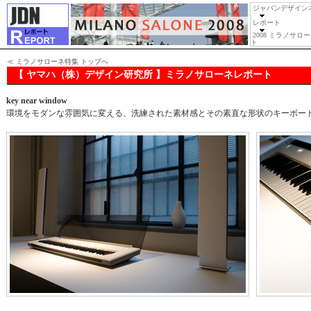
ジャパンデザイン
レポート
2008 ミラノサロ
ト
≪
ミラノサローネ特集 トップへ
【 ヤマハ（株）デザイン研究所 】ミラノサローネレポート
key near window
環境をモダンな雰囲気に変える、洗練された素材感とその素直な形状のキーボー