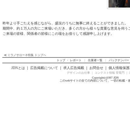
昨年より手ごたえを感じながら、盛況のうちに無事に終えることができました。
期間中、約１万人の方にご来場いただき、多くの方から様々な貴重な意見を伺う
ご来場の皆様、関係者の皆様にこの場をお借りして感謝申し上げます。
≪
ミラノサローネ特集 トップへ
トップ ・ レポート
|
出展者一覧
|
バックナンバー
JDNとは
｜
広告掲載について
｜
求人広告掲載
｜
お問合せ
｜
個人情報保護
デザインのお仕事
｜
コンテスト情報 登竜門
｜
Copyright(c)1997 JDN
このwebサイトの全ての内容について、一切の転載・