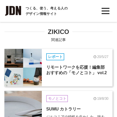
INTERVIEW
つくる、使う、考える人の
デザイン情報サイト
インタビュー
REPORT
ZIKICO
レポート
関連記事
COLUMN
レポート
20/5/27
コラム
リモートワークを応援！編集部
おすすめの「モノとコト」 vol.2
モノとコト
19/8/30
SUMU カトラリー
ジルコニアの特性を生かした、味を