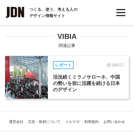
INTERVIEW
つくる、使う、考える人の
デザイン情報サイト
インタビュー
REPORT
VIBIA
レポート
関連記事
COLUMN
レポート
19/6/17
コラム
活況続くミラノサローネ、中国
の勢いを前に活躍を続ける日本
のデザイン
運営会社
広告・取材について
メルマガ
利用規約
お問い合わせ