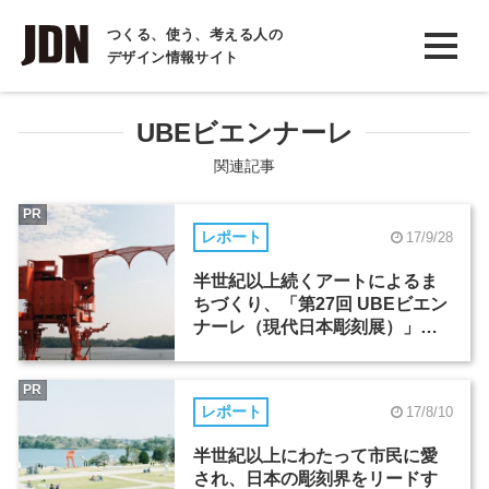
INTERVIEW
つくる、使う、考える人の
デザイン情報サイト
インタビュー
REPORT
UBEビエンナーレ
レポート
関連記事
COLUMN
PR
レポート
17/9/28
コラム
半世紀以上続くアートによるま
ちづくり、「第27回 UBEビエン
ナーレ（現代日本彫刻展）」が
10月1日からスタート！
PR
レポート
17/8/10
半世紀以上にわたって市民に愛
され、日本の彫刻界をリードす