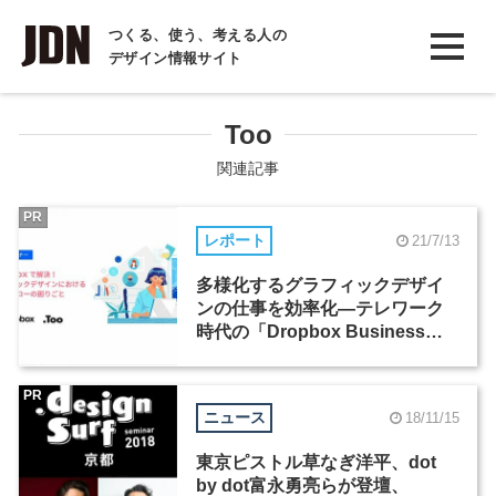
INTERVIEW
つくる、使う、考える人の
デザイン情報サイト
インタビュー
REPORT
Too
レポート
関連記事
COLUMN
PR
レポート
21/7/13
コラム
多様化するグラフィックデザイ
ンの仕事を効率化―テレワーク
時代の「Dropbox Business」
活用法
PR
ニュース
18/11/15
東京ピストル草なぎ洋平、dot
by dot富永勇亮らが登壇、