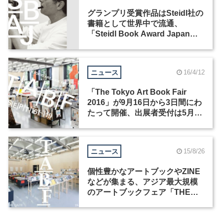
グランプリ受賞作品はSteidl社の
書籍として世界中で流通、
「Steidl Book Award Japan」
設立
ニュース
16/4/12
「The Tokyo Art Book Fair
2016」が9月16日から3日間にわ
たって開催、出展者受付は5月上
旬よりスタート
ニュース
15/8/26
個性豊かなアートブックやZINE
などが集まる、アジア最大規模
のアートブックフェア「THE
TOKYO ART BOOK FAIR」が今
年も開催