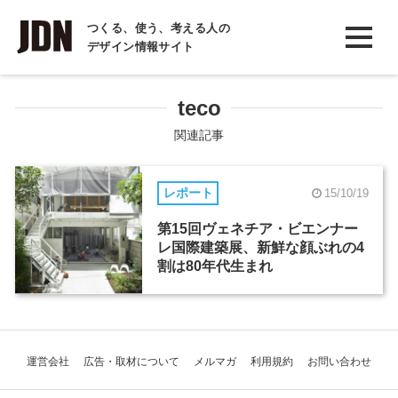
INTERVIEW
つくる、使う、考える人の
デザイン情報サイト
インタビュー
REPORT
teco
レポート
関連記事
COLUMN
レポート
15/10/19
コラム
第15回ヴェネチア・ビエンナー
レ国際建築展、新鮮な顔ぶれの4
割は80年代生まれ
運営会社
広告・取材について
メルマガ
利用規約
お問い合わせ