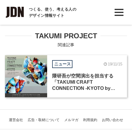
INTERVIEW
つくる、使う、考える人の
デザイン情報サイト
インタビュー
REPORT
TAKUMI PROJECT
レポート
関連記事
COLUMN
ニュース
19/11/15
コラム
隈研吾が空間演出を担当する
「TAKUMI CRAFT
CONNECTION -KYOTO by
LEXUS NEW TAKUMI
PROJECT」が11月より京都で
開催
運営会社
広告・取材について
メルマガ
利用規約
お問い合わせ