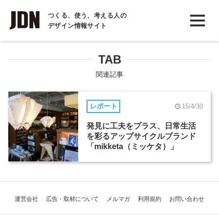
INTERVIEW
つくる、使う、考える人の
デザイン情報サイト
インタビュー
REPORT
TAB
レポート
関連記事
COLUMN
レポート
15/4/30
コラム
発見に工夫をプラス、日常生活
を彩るアップサイクルブランド
「mikketa（ミッケタ）」
運営会社
広告・取材について
メルマガ
利用規約
お問い合わせ