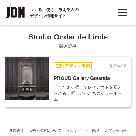
INTERVIEW
つくる、使う、考える人の
デザイン情報サイト
インタビュー
REPORT
Studio Onder de Linde
レポート
関連記事
COLUMN
空間デザイン事例
22/4/12
コラム
PROUD Gallery Gotanda
「たためる壁」でレイアウトを変え
られる、新しいかたちのショールー
ム
運営会社
広告・取材について
メルマガ
利用規約
お問い合わせ