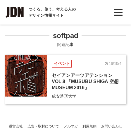
INTERVIEW
つくる、使う、考える人の
デザイン情報サイト
インタビュー
REPORT
softpad
レポート
関連記事
COLUMN
イベント
16/10/4
コラム
セイアンアーツアテンション
VOL.8 「MUSUBU SHIGA 空想
MUSEUM 2016」
成安造形大学
運営会社
広告・取材について
メルマガ
利用規約
お問い合わせ