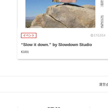
17/12/14
イベント
“Slow it down.” by Slowdown Studio
KIAN
運営