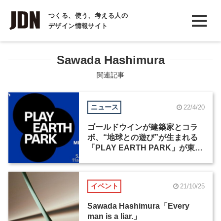
INTERVIEW
つくる、使う、考える人の
デザイン情報サイト
インタビュー
REPORT
Sawada Hashimura
レポート
関連記事
COLUMN
ニュース
22/4/20
コラム
ゴールドウインが建築家とコラ
ボ、“地球との遊び”が生まれる
「PLAY EARTH PARK」が東京
ミッドタウンに期間限定オープ
ン
イベント
21/10/25
Sawada Hashimura「Every
man is a liar.」