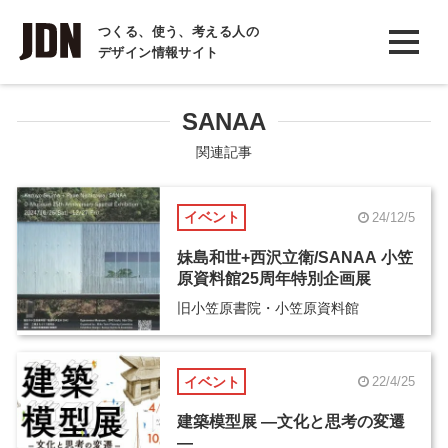
INTERVIEW
つくる、使う、考える人の
デザイン情報サイト
インタビュー
REPORT
SANAA
レポート
関連記事
COLUMN
イベント
24/12/5
コラム
妹島和世+西沢立衛/SANAA 小笠
原資料館25周年特別企画展
旧小笠原書院・小笠原資料館
イベント
22/4/25
建築模型展 ―文化と思考の変遷
―