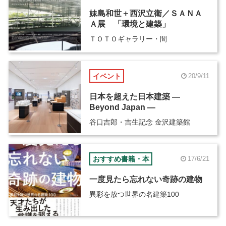
妹島和世＋西沢立衛／ＳＡＮＡ
Ａ展 「環境と建築」
ＴＯＴＯギャラリー・間
イベント
20/9/11
日本を超えた日本建築 ―
Beyond Japan ―
谷口吉郎・吉生記念 金沢建築館
おすすめ書籍・本
17/6/21
一度見たら忘れない奇跡の建物
異彩を放つ世界の名建築100