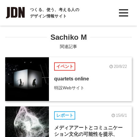
INTERVIEW
つくる、使う、考える人の
デザイン情報サイト
インタビュー
REPORT
Sachiko M
レポート
関連記事
COLUMN
イベント
20/8/22
コラム
quartets online
特設Webサイト
レポート
15/6/1
メディアアートとコミュニケー
ション文化の可能性を提示、