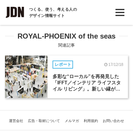
INTERVIEW
つくる、使う、考える人の
デザイン情報サイト
インタビュー
REPORT
ROYAL-PHOENIX of the seas
レポート
関連記事
COLUMN
PR
レポート
17/12/18
コラム
多彩な“ローカル”を再発見した
「IFFT／インテリア ライフスタ
イル リビング」。新しい縁が生
まれる場所（1）
運営会社
広告・取材について
メルマガ
利用規約
お問い合わせ