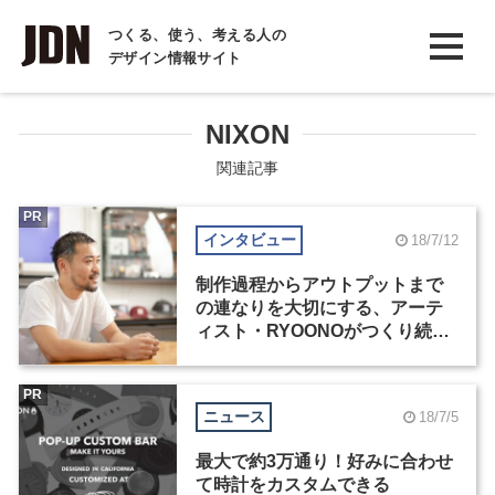
INTERVIEW
つくる、使う、考える人の
デザイン情報サイト
インタビュー
REPORT
NIXON
レポート
関連記事
COLUMN
PR
インタビュー
18/7/12
コラム
制作過程からアウトプットまで
の連なりを大切にする、アーテ
ィスト・RYOONOがつくり続け
る理由
PR
ニュース
18/7/5
最大で約3万通り！好みに合わせ
て時計をカスタムできる