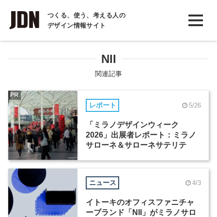
INTERVIEW
つくる、使う、考える人の
デザイン情報サイト
インタビュー
REPORT
NII
レポート
関連記事
COLUMN
PR
レポート
5/26
コラム
「ミラノデザインウィーク
2026」出展者レポート：ミラノ
サローネ＆サローネサテリテ
ニュース
4/3
イトーキのオフィスファニチャ
ーブランド「NII」がミラノサロ