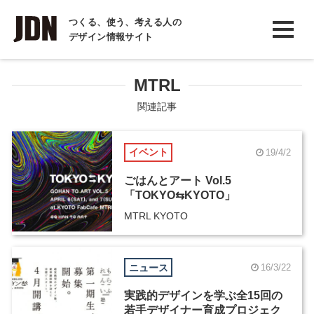
INTERVIEW
つくる、使う、考える人の
デザイン情報サイト
インタビュー
REPORT
MTRL
レポート
関連記事
COLUMN
イベント
19/4/2
コラム
ごはんとアート Vol.5
「TOKYO⇆KYOTO」
MTRL KYOTO
ニュース
16/3/22
実践的デザインを学ぶ全15回の
若手デザイナー育成プロジェク