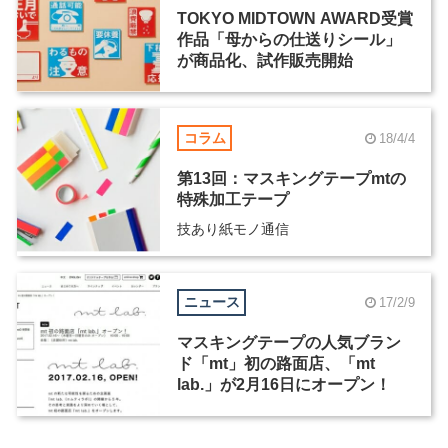
TOKYO MIDTOWN AWARD受賞
作品「母からの仕送りシール」
が商品化、試作販売開始
コラム
18/4/4
第13回：マスキングテープmtの
特殊加工テープ
技あり紙モノ通信
ニュース
17/2/9
マスキングテープの人気ブラン
ド「mt」初の路面店、「mt
lab.」が2月16日にオープン！