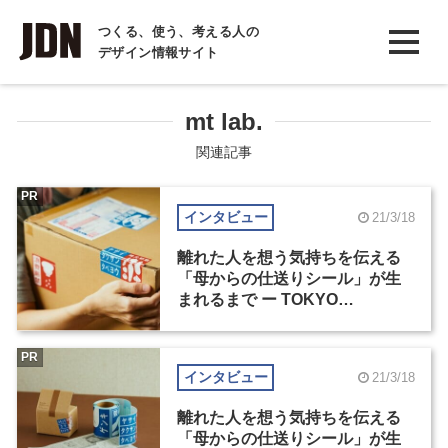
INTERVIEW
つくる、使う、考える人の
デザイン情報サイト
インタビュー
REPORT
mt lab.
レポート
関連記事
COLUMN
PR
インタビュー
21/3/18
コラム
離れた人を想う気持ちを伝える
「母からの仕送りシール」が生
まれるまで ー TOKYO
MIDTOWN AWARD デザインコ
ンペ受賞作品商品化の裏側（1）
PR
インタビュー
21/3/18
離れた人を想う気持ちを伝える
「母からの仕送りシール」が生