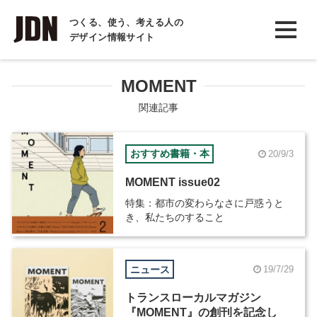
INTERVIEW
つくる、使う、考える人の
デザイン情報サイト
インタビュー
REPORT
MOMENT
レポート
関連記事
COLUMN
おすすめ書籍・本
20/9/3
コラム
MOMENT issue02
特集：都市の変わらなさに戸惑うと
き、私たちのすること
ニュース
19/7/29
トランスローカルマガジン
『MOMENT』の創刊を記念し