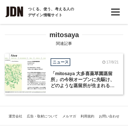
INTERVIEW
つくる、使う、考える人の
デザイン情報サイト
インタビュー
REPORT
mitosaya
レポート
関連記事
COLUMN
ニュース
17/8/21
コラム
「mitosaya 大多喜薬草園蒸留
所」の今秋オープンに先駆け、
どのような蒸留所が生まれるの
かを伝える展覧会が開催
運営会社
広告・取材について
メルマガ
利用規約
お問い合わせ