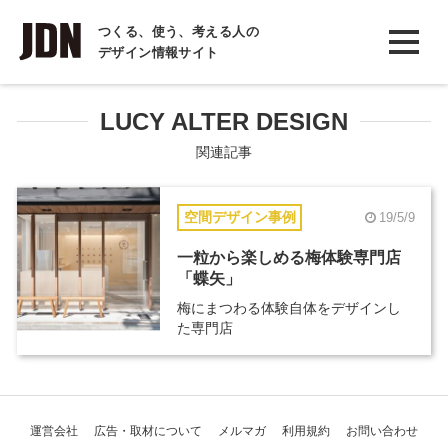
INTERVIEW
つくる、使う、考える人の
デザイン情報サイト
インタビュー
REPORT
LUCY ALTER DESIGN
レポート
関連記事
COLUMN
空間デザイン事例
19/5/9
コラム
一粒から楽しめる梅体験専門店
「蝶矢」
梅にまつわる体験自体をデザインし
た専門店
運営会社
広告・取材について
メルマガ
利用規約
お問い合わせ