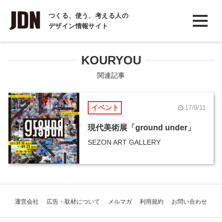
INTERVIEW
つくる、使う、考える人の
デザイン情報サイト
インタビュー
REPORT
KOURYOU
レポート
関連記事
COLUMN
イベント
17/9/11
コラム
現代美術展「ground under」
SEZON ART GALLERY
運営会社
広告・取材について
メルマガ
利用規約
お問い合わせ