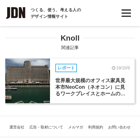
INTERVIEW
つくる、使う、考える人の
デザイン情報サイト
インタビュー
REPORT
Knoll
レポート
関連記事
COLUMN
レポート
19/10/9
コラム
世界最大規模のオフィス家具見
本市NeoCon（ネオコン）に見
るワークプレイスとホームの融
合
運営会社
広告・取材について
メルマガ
利用規約
お問い合わせ