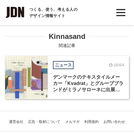
INTERVIEW
つくる、使う、考える人の
デザイン情報サイト
インタビュー
REPORT
Kinnasand
レポート
関連記事
COLUMN
ニュース
18/4/4
コラム
デンマークのテキスタイルメー
カー「Kvadrat」とグループブラ
ンドがミラノサローネに出展、
日本からは皆川明や長坂常が参
加
運営会社
広告・取材について
メルマガ
利用規約
お問い合わせ