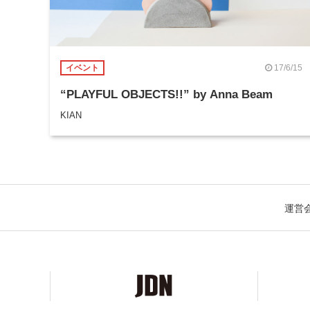
17/6/15
イベント
“PLAYFUL OBJECTS!!” by Anna Beam
KIAN
運営