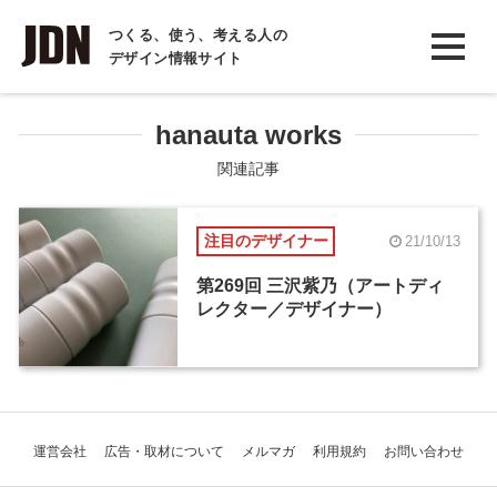
INTERVIEW
つくる、使う、考える人の
デザイン情報サイト
インタビュー
REPORT
hanauta works
レポート
関連記事
COLUMN
注目のデザイナー
21/10/13
コラム
第269回 三沢紫乃（アートディ
レクター／デザイナー）
運営会社
広告・取材について
メルマガ
利用規約
お問い合わせ