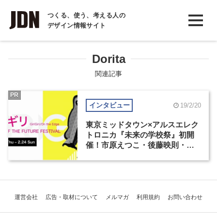
INTERVIEW
つくる、使う、考える人の
デザイン情報サイト
インタビュー
REPORT
Dorita
レポート
関連記事
COLUMN
PR
インタビュー
19/2/20
コラム
東京ミッドタウン×アルスエレク
トロニカ『未来の学校祭』初開
催！市原えつこ・後藤映則・
Dorita・和田永…いま注目のア
ーティスト4組に聞く、“ギリギ
リ”への挑戦力
運営会社
広告・取材について
メルマガ
利用規約
お問い合わせ