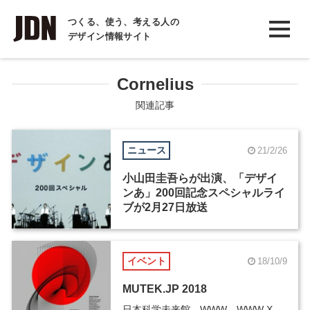
INTERVIEW
つくる、使う、考える人の
デザイン情報サイト
インタビュー
REPORT
Cornelius
レポート
関連記事
COLUMN
ニュース
21/2/26
コラム
小山田圭吾らが出演、「デザイ
ンあ」200回記念スペシャルライ
ブが2月27日放送
イベント
18/10/9
MUTEK.JP 2018
日本科学未来館、WWW、WWW X、